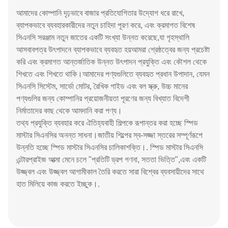
আমাদের কোম্পানি দৃঢ়ভাবে বাজার প্রতিযোগিতার উদ্যোগ ধরে রাখে,
ব্যাপকভাবে ব্যবহারকারীদের নতুন চাহিদা পূরণ করে, এবং ক্রমাগত বিশেষ
সিএনসি সরঞ্জাম নতুন জাতের একটি সংখ্যা উন্নত করেছে,যা গৃহস্থালি
আসবাবপত্র উৎপাদনে ব্যাপকভাবে ব্যবহৃত হয়আমরা শ্রেষ্ঠত্বের জন্য প্রচেষ্টা
করি এবং ক্রমাগত আন্তর্জাতিক উন্নত উৎপাদন প্রযুক্তি এবং কৌশল থেকে
শিখতে এবং শিখতে থাকি।আমাদের পণ্যগুলিতে ব্যবহৃত প্রধান উপাদান, যেমন
সিএনসি সিস্টেম, সার্ভো মোটর, রৈখিক গাইড এবং বল স্ক্রু, উচ্চ মানের
পণ্যগুলির জন্য কোম্পানির প্রয়োজনীয়তা পূরণের জন্য বিখ্যাত বিদেশী
নির্মাতাদের কাছ থেকে আমদানি করা পণ্য।
তথ্য প্রযুক্তি ব্যবহার করে ঐতিহ্যবাহী শিল্পকে রূপান্তর করা হচ্ছে স্পিড
মাস্টার সিএনসির অনন্ত সাধনা।জাতীয় শিল্পের স্ব-সজ্জা স্তরের সম্পূর্ণরূপে
উন্নতি হচ্ছে স্পিড মাস্টার সিএনসির চালিকাশক্তি।. স্পিড মাস্টার সিএনসি
এন্টারপ্রাইজ আত্মা মেনে চলে "প্রতিটি ড্রপ গণনা, সততা ভিত্তি",এবং একটি
উজ্জ্বল এবং উজ্জ্বল আগামীকাল তৈরি করতে সারা বিশ্বের ব্যবসায়ীদের সাথে
হাত মিলিয়ে কাজ করতে ইচ্ছুক।.