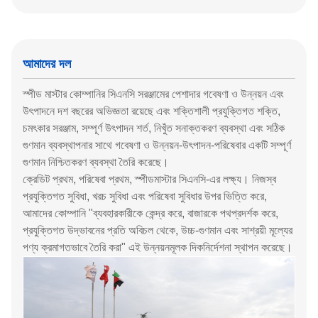
আমাদের দল
স্পীড মাস্টার কোম্পানির সিএনসি সরঞ্জামের পেশাদার গবেষণা ও উন্নয়ন এবং
উৎপাদনে দশ বছরের অভিজ্ঞতা রয়েছে এবং শক্তিশালী প্রযুক্তিগত শক্তি,
চমৎকার সরঞ্জাম, সম্পূর্ণ উৎপাদন শর্ত, নিখুঁত সনাক্তকরণ ব্যবস্থা এবং সঠিক
গুণমান ব্যবস্থাপনার সাথে গবেষণা ও উন্নয়ন-উৎপাদন-পরিষেবার একটি সম্পূর্ণ
গুণমান নিশ্চিতকরণ ব্যবস্থা তৈরি করেছে।
ক্রেডিট প্রথম, পরিষেবা প্রথম, স্পীডমাস্টার সিএনসি-এর লক্ষ্য। নিজস্ব
প্রযুক্তিগত সুবিধা, খরচ সুবিধা এবং পরিষেবা সুবিধার উপর ভিত্তি করে,
আমাদের কোম্পানি "ব্যবহারকারীকে কেন্দ্র করে, বাজারকে পথপ্রদর্শক করে,
প্রযুক্তিগত উদ্ভাবনের প্রতি অবিচল থেকে, উচ্চ-গুণমান এবং সাশ্রয়ী মূল্যের
পণ্য ক্রমাগতভাবে তৈরি করা" এই উন্নয়নমূলক দিকনির্দেশনা স্থাপন করেছে।