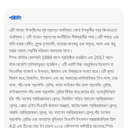
পরিচিতি
এটি শানডং উপদ্বীপের পূর্ব প্রান্তে অবস্থিত খোলা উপকূলীয় শহর কিংডাওতে
অবস্থিত। এটি শানডং প্রদেশের অর্থনীতির শীর্ষস্থানীয় শহর।এটি পাহাড় এবং
পানি দ্বারা বেষ্টিত, সুন্দর দৃশ্যাবলী, মনোরম জলবায়ু এবং সমুদ্র, স্থল এবং বায়ু
দ্বারা প্রথম শ্রেণীর পরিবহন অবস্থার সাথে।
স্পিড মাস্টার কোম্পানি 1999 সালে প্রতিষ্ঠিত হয়েছিল এবং 2017 সালে
স্টক মার্কেটে তালিকাভুক্ত হয়েছিল। এটি একটি উচ্চ প্রযুক্তির উদ্যোগ যা
সিএনসির গবেষণা ও উন্নয়ন, উত্পাদন এবং বিক্রয়কে সংহত করে।এটি মূলত
বিকাশ করে, ডিজাইন, উৎপাদন এবং বড় আকারের কাস্টমাইজড তিন-অক্ষ, চার-
অক্ষ, পাঁচ-অক্ষ প্রসেসিং সেন্টার, কার্বন ফাইবার পাঁচ-অক্ষ প্রসেসিং সেন্টার,
ফাইবারগ্লাস পাঁচ-অক্ষ প্রসেসিং সেন্টার বিক্রি করে,কাঠের ছাঁচ অ্যালুমিনিয়াম
ছাঁচ পাঁচ অক্ষের প্রক্রিয়াকরণ কেন্দ্র, হিমায়িত গাড়ির প্যানেল প্রক্রিয়াকরণ
কেন্দ্র, কোল্ড চেইন সিএনসি উত্পাদন সরঞ্জাম, কাঠের দরজা প্রক্রিয়াকরণ কেন্দ্র,
আরভি প্রক্রিয়াকরণ কেন্দ্র, বড় প্যানেল প্রক্রিয়াকরণ কেন্দ্র,পাঁচ অক্ষের
প্রসেসিং সেন্টার এবং অন্যান্য বুদ্ধিমান সিএনসি উৎপাদন সরঞ্জামবৈশ্বিক শিল্প
4.0 এবং চীনের মেড ইন চায়না ২০২৫ কৌশলগত কর্মসূচির আওতায়,স্পিড