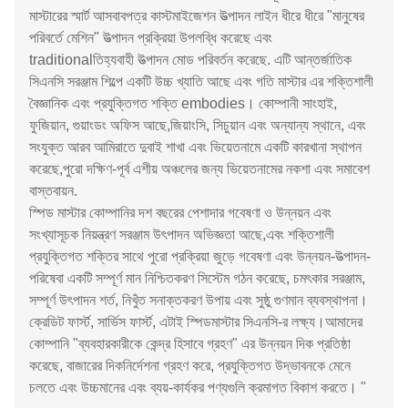
মাস্টারের স্মার্ট আসবাবপত্র কাস্টমাইজেশন উত্পাদন লাইন ধীরে ধীরে "মানুষের
পরিবর্তে মেশিন" উত্পাদন প্রক্রিয়া উপলব্ধি করেছে এবং
traditionalতিহ্যবাহী উত্পাদন মোড পরিবর্তন করেছে. এটি আন্তর্জাতিক
সিএনসি সরঞ্জাম শিল্পে একটি উচ্চ খ্যাতি আছে এবং গতি মাস্টার এর শক্তিশালী
বৈজ্ঞানিক এবং প্রযুক্তিগত শক্তি embodies। কোম্পানী সাংহাই,
ফুজিয়ান, গুয়াংডং অফিস আছে,জিয়াংসি, সিচুয়ান এবং অন্যান্য স্থানে, এবং
সংযুক্ত আরব আমিরাতে দুবাই শাখা এবং ভিয়েতনামে একটি কারখানা স্থাপন
করেছে,পুরো দক্ষিণ-পূর্ব এশীয় অঞ্চলের জন্য ভিয়েতনামের নকশা এবং সমাবেশ
বাস্তবায়ন.
স্পিড মাস্টার কোম্পানির দশ বছরের পেশাদার গবেষণা ও উন্নয়ন এবং
সংখ্যাসূচক নিয়ন্ত্রণ সরঞ্জাম উৎপাদন অভিজ্ঞতা আছে,এবং শক্তিশালী
প্রযুক্তিগত শক্তির সাথে পুরো প্রক্রিয়া জুড়ে গবেষণা এবং উন্নয়ন-উত্পাদন-
পরিষেবা একটি সম্পূর্ণ মান নিশ্চিতকরণ সিস্টেম গঠন করেছে, চমৎকার সরঞ্জাম,
সম্পূর্ণ উৎপাদন শর্ত, নিখুঁত সনাক্তকরণ উপায় এবং সুষ্ঠু গুণমান ব্যবস্থাপনা।
ক্রেডিট ফার্স্ট, সার্ভিস ফার্স্ট, এটাই স্পিডমাস্টার সিএনসি-র লক্ষ্য।আমাদের
কোম্পানি "ব্যবহারকারীকে কেন্দ্র হিসাবে গ্রহণ" এর উন্নয়ন দিক প্রতিষ্ঠা
করেছে, বাজারের দিকনির্দেশনা গ্রহণ করে, প্রযুক্তিগত উদ্ভাবনকে মেনে
চলতে এবং উচ্চমানের এবং ব্যয়-কার্যকর পণ্যগুলি ক্রমাগত বিকাশ করতে। "