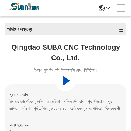
আমাদের সম্বন্ধে
Qingdao SUBA CNC Technology
Co., Ltd.
চিংদাও সুবা সিএনসি টেকনোলজি কোং, লিমিটেড।
প্রধান বাজার:
উত্তর আমেরিকা , দক্ষিণ আমেরিকা , পশ্চিম ইউরোপ , পূর্ব ইউরোপ , পূর্ব
এশিয়া , দক্ষিণ - পূর্ব এশিয়া , মধ্যপ্রাচ্য , আফ্রিকা , ত্তশেনিআ , বিশ্বব্যাপী
ব্যবসায়ের ধরন: